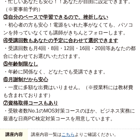
・忙しいあなたも安心！！あなたが自由に設定できます。
（※要事前予約）
③自分のペースで学習できるので、挫折しない
・初心者の方も安心！電源をいれた事がなくても、パソコ
ンを持っていなくても講師がきちんとフォローします。
④受講回数もあなたの予定に合わせて選択できます
・受講回数も月4回・8回・12回・16回・20回等あなたの都
合に合わせてお選びいただけます。
⑤年齢制限なし
・年齢に関係なく、どなたでも受講できます。
⑥月謝制だから安心
・一度に多額な出費はいりません。（※授業料には教材費
も含まれております）
⑦資格取得コースもあり
・受験者数No.1のMOS対策コースのほか、ビジネス実務に
最適な日商PC検定対策コースを用意しています。
講座内容
講座内容一覧は
こちら
よりご確認ください。