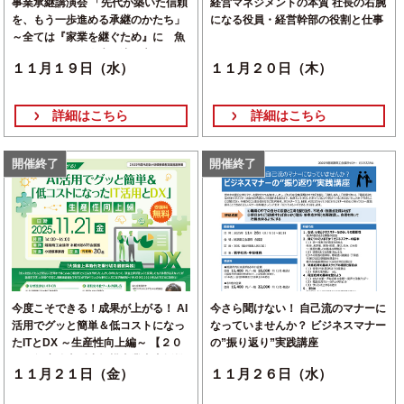
事業承継講演会 「先代が築いた信頼
経営マネジメントの本質 社長の右腕
を、もう一歩進める承継のかたち」
になる役員・経営幹部の役割と仕事
～全ては『家業を継ぐため』に 魚
屋になるまでの人生の泳ぎ方～
１１月１９日（水）
１１月２０日（木）
【2025年度姫路市事業承継サポート
セミナー事業】
詳細はこちら
詳細はこちら
開催終了
開催終了
今度こそできる！成果が上がる！ AI
今さら聞けない！ 自己流のマナーに
活用でグッと簡単＆低コストになっ
なっていませんか？ ビジネスマナー
たITとDX ～生産性向上編～ 【２０
の”振り返り”実践講座
２５年度伴走型小規模事業者支援推
１１月２１日（金）
１１月２６日（水）
進事業】