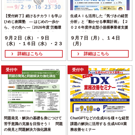
【受付終了】続けるチカラ！を学ぶ
生成ＡＩも活用した「気づきの経営
ひめじ創業塾 — はじめの一歩か
分析」と「動かせる事業計画」【２
ら、その先へ —〔2026年度 労働環
０２６年度伴走型小規模事業者支援
境対策事業・特定創業支援事業〕
推進事業】
９月２日（水）・９日
９月７日（月）、１４日
（水）・１６日（水）・２３
（月）
日（水）・３０日（水）
詳細はこちら
詳細はこちら
受付中
受付中
問題発見・解決の基礎を身につけて
ChatGPTなどの生成AIを様々な経営
苦手意識の克服を目指そう！ 問題
課題の解決に活用する 生成AIDX業
の発見と問題解決力強化講座
務改善セミナー