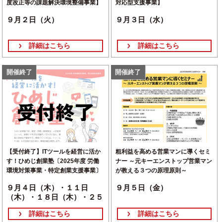
度改正等の課題解決環境整備事業】
対応型支援事業】
９月２日（火）
９月３日（水）
詳細はこちら
詳細はこちら
開催終了
開催終了
【受付終了】ITツールを経営に活か
粗利益を高める営業マンに導くセミ
す！ひめじ創業塾〔2025年度 労働
ナー ～元キーエンストップ営業マン
環境対策事業・特定創業支援事業〕
が教える３つの原理原則～
９月４日（木）・１１日
９月５日（金）
（木）・１８日（木）・２５
日（木）・１０月２日（木）
詳細はこちら
詳細はこちら