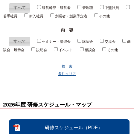
すべて
経営幹部・経営者
管理職
中堅社員
若手社員
新入社員
創業者・創業予定者
その他
内 容
すべて
セミナー・講習会
講演会
交流会
商
談会・展示会
説明会
イベント
相談会
その他
検 索
条件クリア
2026年度 研修スケジュール・マップ
研修スケジュール（PDF）