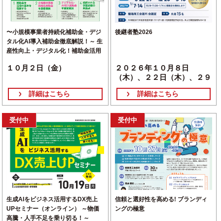
〜小規模事業者持続化補助金・デジ
後継者塾2026
タル化AI導入補助金徹底解説！～ 生
産性向上・デジタル化！補助金活用
セミナー
１０月２日（金）
２０２６年１０月８日
（木）、２２日（木）、２９
日（木）、１１月１２日
詳細はこちら
詳細はこちら
（木）、２６日（木）、１２
月３日（木）、１０日
（木）、２０２７年１月７日
受付中
受付中
（木）、１月１４日（木）
生成AIをビジネス活用するDX売上
信頼と選好性を高める! ブランディ
UPセミナー（オンライン） ～物価
ングの極意
高騰・人手不足を乗り切る！～