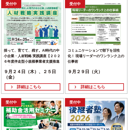
受付中
受付中
採って、育てて、残す。AI時代の中
コミュニケーションで部下を活性
小企業・人材戦略 実践講座【２０２
化！ 現場リーダーのワンランク上の
６年度伴走型小規模事業者支援推進
仕事術
事業】
９月２４日（木）、２５日
９月２９日（火）
（金）
詳細はこちら
詳細はこちら
受付中
受付中