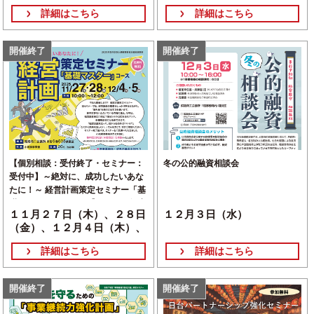
詳細はこちら
詳細はこちら
開催終了
開催終了
【個別相談：受付終了・セミナー：
冬の公的融資相談会
受付中】～絶対に、成功したいあな
たに！～ 経営計画策定セミナー「基
礎マスター」コース 【２０２５年度
１１月２７日（木）、２８日
１２月３日（水）
伴走型小規模事業者支援推進事業】
（金）、１２月４日（木）、
５日（金）
詳細はこちら
詳細はこちら
開催終了
開催終了