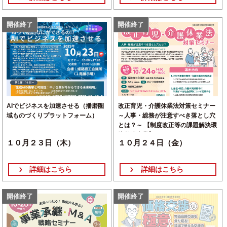
開催終了
開催終了
AIでビジネスを加速させる（播磨圏
改正育児・介護休業法対策セミナー
域ものづくりプラットフォーム）
～人事・総務が注意すべき落とし穴
とは？～ 【制度改正等の課題解決環
境整備事業】
１０月２３日（木）
１０月２４日（金）
詳細はこちら
詳細はこちら
開催終了
開催終了