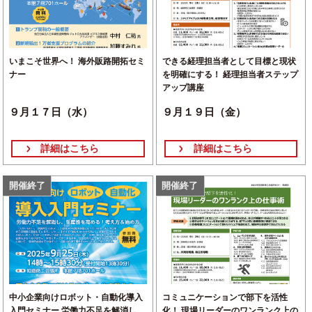
いまこそ世界へ！ 海外販路開拓セミ
できる経理担当者として目標と現状
ナー
を明確にする！ 経理担当者ステップ
アップ講座
９月１７日（水）
９月１９日（金）
詳細はこちら
詳細はこちら
開催終了
開催終了
中小企業向けロボット・自動化導入
コミュニケーションで部下を活性
入門セミナー 労働力不足を解消し、
化！ 現場リーダーのワンランク上の