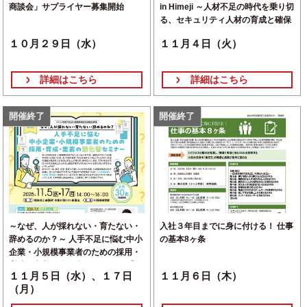
商談会」サプライヤー募集開始
in Himeji ～人材不足の時代を乗り切
る、セキュリティ人材の育成と確保
～
１０月２９日（水）
１１月４日（火）
詳細はこちら
詳細はこちら
開催終了
開催終了
～なぜ、人が採れない・育たない・
入社３年目までに身に付ける！ 仕事
辞めるのか？～ 人手不足に悩む中小
の基本8ヶ条
企業・小規模事業者のための採用・
育成・定着の強化書セミナー 【２
１１月５日（水）、１７日
１１月６日（木）
０２５年度伴走型小規模事業者支援
（月）
推進事業】