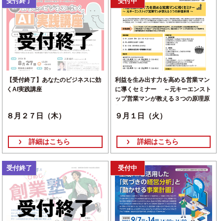
受付終了
受付中
（木）
【受付終了】あなたのビジネスに効
利益を生み出す力を高める営業マン
くAI実践講座
に導くセミナー ～元キーエンスト
ップ営業マンが教える３つの原理原
則～
８月２７日（木）
９月１日（火）
詳細はこちら
詳細はこちら
受付終了
受付中