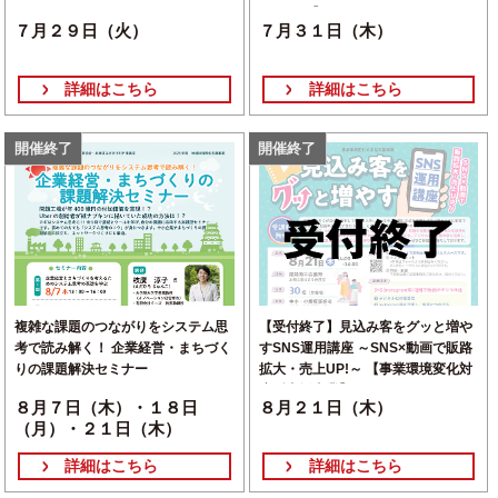
ォーラム】
７月２９日（火）
７月３１日（木）
詳細はこちら
詳細はこちら
開催終了
開催終了
複雑な課題のつながりをシステム思
【受付終了】見込み客をグッと増や
考で読み解く！ 企業経営・まちづく
すSNS運用講座 ～SNS×動画で販路
りの課題解決セミナー
拡大・売上UP!～ 【事業環境変化対
応型支援事業】
８月７日（木）・１８日
８月２１日（木）
（月）・２１日（木）
詳細はこちら
詳細はこちら