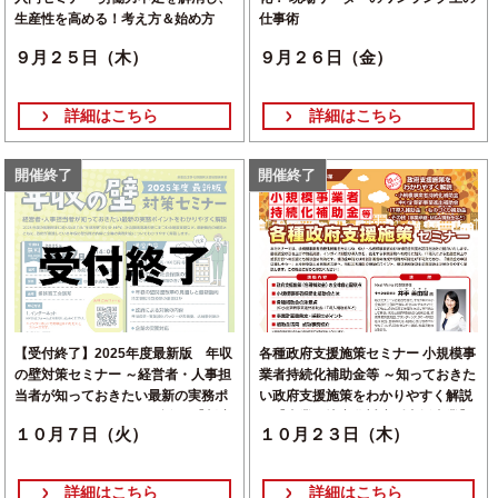
生産性を高める！考え方＆始め方
仕事術
９月２５日（木）
９月２６日（金）
詳細はこちら
詳細はこちら
開催終了
開催終了
【受付終了】2025年度最新版 年収
各種政府支援施策セミナー 小規模事
の壁対策セミナー ～経営者・人事担
業者持続化補助金等 ～知っておきた
当者が知っておきたい最新の実務ポ
い政府支援施策をわかりやすく解説
イントをわかりやすく解説～ 【制度
～【事業環境変化対応型支援事業】
１０月７日（火）
１０月２３日（木）
改正等の課題解決環境整備事業】
詳細はこちら
詳細はこちら