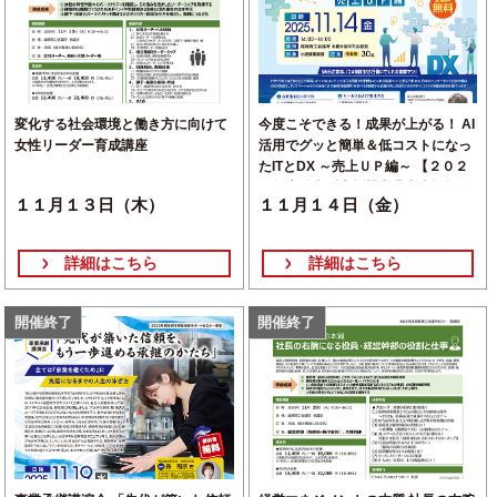
変化する社会環境と働き方に向けて
今度こそできる！成果が上がる！ AI
女性リーダー育成講座
活用でグッと簡単＆低コストになっ
たITとDX ～売上ＵＰ編～ 【２０２
５年度伴走型小規模事業者支援推進
１１月１３日（木）
１１月１４日（金）
事業】
詳細はこちら
詳細はこちら
開催終了
開催終了