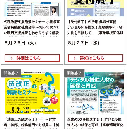
各種政府支援施策セミナー 小規模事
【受付終了】AI活用 爆速仕事術 ～
業者持続化補助金等 ～知っておきた
デジタル化を推進！業務効率化・省
い政府支援施策をわかりやすく解説
力化を目指して～ 【事業環境変化対
～【事業環境変化対応型支援事業】
応型支援事業】
８月２６日（火）
８月２７日（水）
詳細はこちら
詳細はこちら
開催終了
開催終了
「法改正の解説セミナー」～経営
企業のDXを推進する！ デジタル推
者・幹部、総務部門の方必見～【制
進人材の確保と育成 【事業環境変化