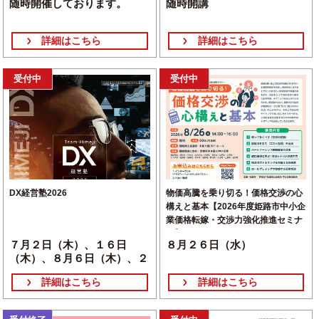
随時開催しております。
随時開講
詳細はこちら
詳細はこちら
受付中
受付中
DX経営塾2026
物価高騰を乗り切る！価格交渉の心
構えと基本【2026年度姫路市中小企
業価格転嫁・交渉力強化推進セミナ
ー】
７月２日（木）、１６日
８月２６日（水）
（木）、８月６日（木）、２
０日（木）、９月３日（木）
詳細はこちら
詳細はこちら
１７日（木）、１０月１日
（木）、２９日（木）、１１
月１９日（木）、１２月３日