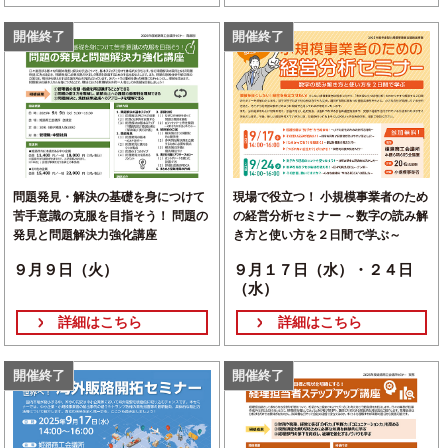
開催終了
開催終了
問題発見・解決の基礎を身につけて
現場で役立つ！ 小規模事業者のため
苦手意識の克服を目指そう！ 問題の
の経営分析セミナー ～数字の読み解
発見と問題解決力強化講座
き方と使い方を２日間で学ぶ～
９月９日（火）
９月１７日（水）・２４日
（水）
詳細はこちら
詳細はこちら
開催終了
開催終了