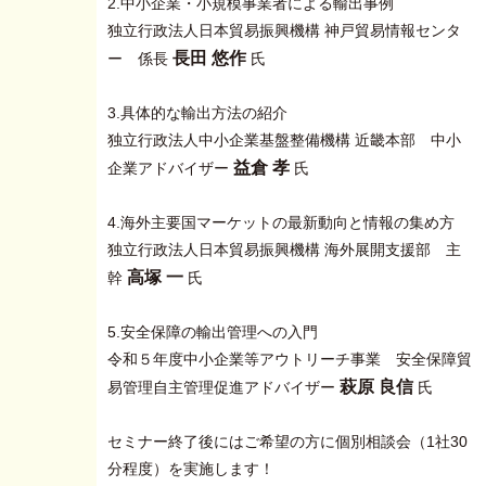
2.中小企業・小規模事業者による輸出事例
独立行政法人日本貿易振興機構 神戸貿易情報センタ
長田 悠作
ー 係長
氏
3.具体的な輸出方法の紹介
独立行政法人中小企業基盤整備機構 近畿本部 中小
益倉 孝
企業アドバイザー
氏
4.海外主要国マーケットの最新動向と情報の集め方
独立行政法人日本貿易振興機構 海外展開支援部 主
高塚 一
幹
氏
5.安全保障の輸出管理への入門
令和５年度中小企業等アウトリーチ事業 安全保障貿
萩原 良信
易管理自主管理促進アドバイザー
氏
セミナー終了後にはご希望の方に個別相談会（1社30
分程度）を実施します！