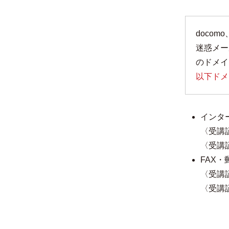
doco
迷惑メー
のドメイ
以下ドメ
インタ
〈受講
〈受講
FAX
〈受講
〈受講