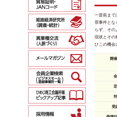
一昔前まで
罪事件とな
らず、その
現状とその
ひこの機会
開
受
受講