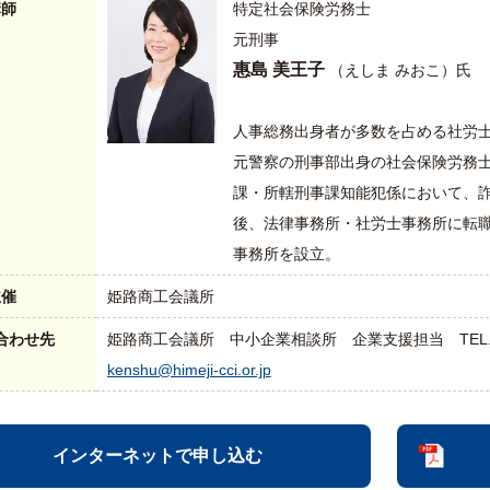
講師
特定社会保険労務士
元刑事
惠島 美王子
（えしま みおこ）氏
人事総務出身者が多数を占める社労
元警察の刑事部出身の社会保険労務
課・所轄刑事課知能犯係において、
後、法律事務所・社労士事務所に転職
事務所を設立。
主催
姫路商工会議所
合わせ先
姫路商工会議所 中小企業相談所 企業支援担当 TEL.079-223
kenshu@himeji-cci.or.jp
インターネットで申し込む