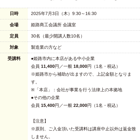
日時
2025年7月3日（木）9:30～16:30
会場
姫路商工会議所 会議室
定員
30名（最少開講人数10名）
対象
製造業の方など
受講料
●姫路市内に本店がある中小企業
会員
11,400
円／一般
18,000
円（1名・税込）
※姫路市から補助が出ますので、上記金額となりま
す。
※「本店」：会社が事業を行う法律上の本拠地
●その他の企業
会員
15,400
円／一般
22,000
円（1名・税込）
【注意】
※原則、ご入金頂いた受講料は講座中止以外は返金致
しません。