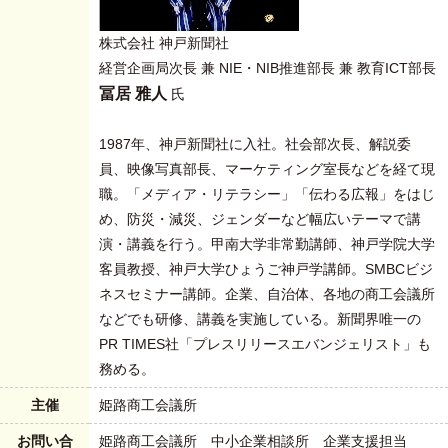
株式会社 神戸新聞社
経営企画局次長 兼 NIE・NIB推進部長 兼 教育ICT部長
冨居 雅人
氏
1987年、神戸新聞社に入社。社会部次長、解説委
員、映像写真部長、マーケティング室長などを経て現
職。「メディア・リテラシー」「伝わる広報」をはじ
め、防災・減災、ジェンダーなど幅広いテーマで講
演・講義を行う。甲南大学非常勤講師、神戸学院大学
客員教授、神戸大学ひょうご神戸学講師。SMBCビジ
ネスセミナー講師。企業、自治体、各地の商工会議所
などでも研修、講義を実施している。新聞界唯一の
PR TIMES社「プレスリリースエバンジェリスト」も
務める。
主催
姫路商工会議所
お問い合
姫路商工会議所 中小企業相談所 企業支援担当