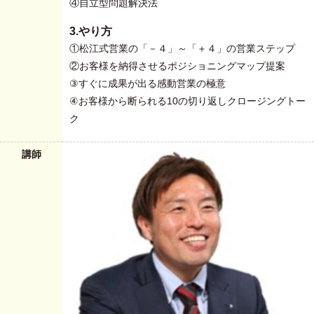
④自立型問題解決法
3.やり方
①松江式営業の「－４」～「＋４」の営業ステップ
②お客様を納得させるポジショニングマップ提案
③すぐに成果が出る感動営業の極意
④お客様から断られる10の切り返しクロージングトー
ク
講師