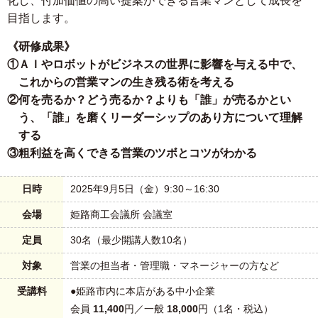
化し、付加価値の高い提案ができる営業マンとして成長を
目指します。
《研修成果》
①ＡＩやロボットがビジネスの世界に影響を与える中で、
これからの営業マンの生き残る術を考える
②何を売るか？どう売るか？よりも「誰」が売るかとい
う、「誰」を磨くリーダーシップのあり方について理解
する
③粗利益を高くできる営業のツボとコツがわかる
日時
2025年9月5日（金）9:30～16:30
会場
姫路商工会議所 会議室
定員
30名（最少開講人数10名）
対象
営業の担当者・管理職・マネージャーの方など
受講料
●姫路市内に本店がある中小企業
会員
11,400
円／一般
18,000
円（1名・税込）