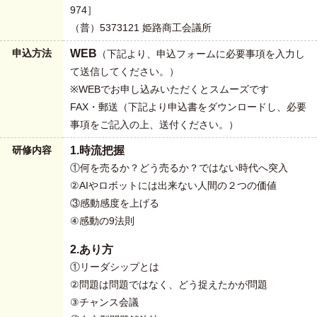
974］
（普）5373121 姫路商工会議所
申込方法
WEB
（下記より、申込フォームに必要事項を入力し
て送信してください。）
※WEBでお申し込みいただくとスムーズです
FAX・郵送（下記より申込書をダウンロードし、必要
事項をご記入の上、送付ください。）
研修内容
1.時流把握
①何を売るか？どう売るか？ではない時代へ突入
②AIやロボットには出来ない人間の２つの価値
③感動感度を上げる
④感動の9法則
2.あり方
①リーダシップとは
②問題は問題ではなく、どう捉えたかが問題
③チャンス会議