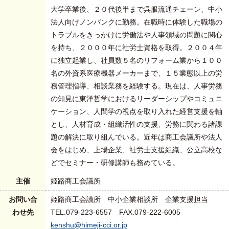
大学卒業後、２０代後半まで呉服流通チェーン、中小
法人向けノンバンクに勤務。在職時に体験した職場の
トラブルをきっかけに労働法や人事領域の問題に関心
を持ち、２０００年に社労士資格を取得。２００４年
に独立起業し、社員数５名のリフォーム業から１００
名の外資系医療機器メーカーまで、１５業態以上の労
務管理指導、相談業務を経験する。現在は、人事労務
の知見に東洋哲学におけるリーダーシップやコミュニ
ケーション、人間学の視点を取り入れた経営支援を軸
とし、人材育成・組織活性の支援、労務に関わる諸課
題の解決に取り組んでいる。近年は商工会議所や法人
会をはじめ、上場企業、社労士支援組織、公立高校な
どでセミナー・研修講師も務めている。
主催
姫路商工会議所
お問い合
姫路商工会議所 中小企業相談所 企業支援担当
わせ先
TEL.079-223-6557 FAX.079-222-6005
kenshu@himeji-cci.or.jp