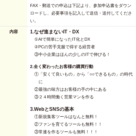
FAX・郵送での申込は下記より、参加申込書をダウン
ロードし、必要事項を記入して送信・送付してくださ
い。
内容
1.なぜ進まないIT・DX
①AIで簡単になったIT化とDX
②PCの苦手克服で得する経営者
③中小企業はほんの少しのITで伸びる！
2.全く変わったお客様の購買行動
①「安くて良いもの」から「○○できるもの」の時代
に
②最強の味方はお客様の手の中にある
③２４時間働く営業マンを作る
3.WebとSNSの基本
①新規集客ツールはなんと無料！
②ファンを育てるツールも無料！！
③常連を作るツールも無料！！！