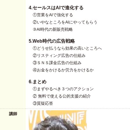
4.セールスはAIで進化する
①営業をAIで強化する
②いやなところをAIにやってもらう
③AI時代の新販売戦略
5.Web時代の広告戦略
①どうせ払うなら効果の高いところへ
②リスティング広告の仕組み
③ＳＮＳ課金広告の仕組み
④お金をかけるか労力をかけるか
6.まとめ
①まずやるべき３つのアクション
② 無料で使える公的支援の紹介
③質疑応答
講師