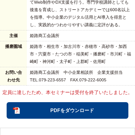
てWeb制作やDX支援を行う。専門学校講師としても
後進を育成し、ストリートアカデミーでは600名以上
を指導。中小企業のデジタル活用とAI導入を得意と
し、実践的かつわかりやすい講義に定評がある。
主催
姫路商工会議所
播磨圏域
姫路市・相生市・加古川市・赤穂市・高砂市・加西
市・宍粟市・たつの市・稲美町・播磨町・市川町・福
崎町・神河町・太子町・上郡町・佐用町
お問い合
姫路商工会議所 中小企業相談所 企業支援担当
わせ先
TEL.079-223-6557 FAX.079-222-6005
定員に達したため、本セミナーは受付を終了いたしました。
PDFをダウンロード