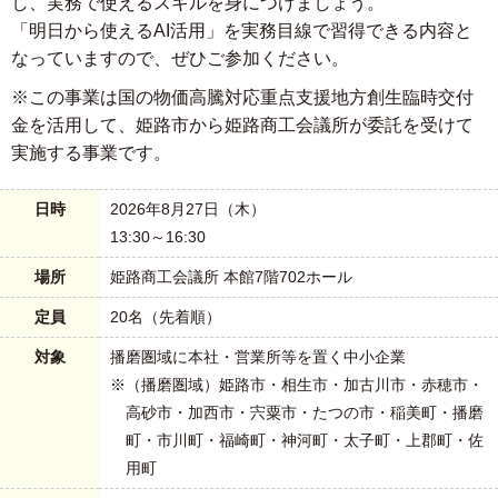
し、実務で使えるスキルを身につけましょう。
「明日から使えるAI活用」を実務目線で習得できる内容と
なっていますので、ぜひご参加ください。
※この事業は国の物価高騰対応重点支援地方創生臨時交付
金を活用して、姫路市から姫路商工会議所が委託を受けて
実施する事業です。
日時
2026年8月27日（木）
13:30～16:30
場所
姫路商工会議所 本館7階702ホール
定員
20名（先着順）
対象
播磨圏域に本社・営業所等を置く中小企業
※（播磨圏域）姫路市・相生市・加古川市・赤穂市・
高砂市・加西市・宍粟市・たつの市・稲美町・播磨
町・市川町・福崎町・神河町・太子町・上郡町・佐
用町