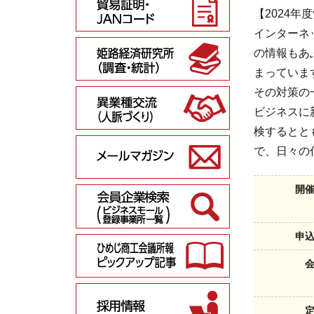
【2024年
インターネ
の情報もあ
まっていま
その対策の
ビジネスに新
検するとと
で、日々の
開
申