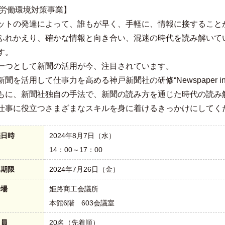
度労働環境対策事業】
ットの発達によって、誰もが早く、手軽に、情報に接すること
ふれかえり、確かな情報と向き合い、混迷の時代を読み解いて
す。
一つとして新聞の活用が今、注目されています。
聞を活用して仕事力を高める神戸新聞社の研修“Newspaper in
もに、新聞社独自の手法で、新聞の読み方を通じた時代の読み
仕事に役立つさまざまなスキルを身に着けるきっかけにしてく
催日時
2024年8月7日（水）
14：00～17：00
込期限
2024年7月26日（金）
会場
姫路商工会議所
本館6階 603会議室
定員
20名（先着順）