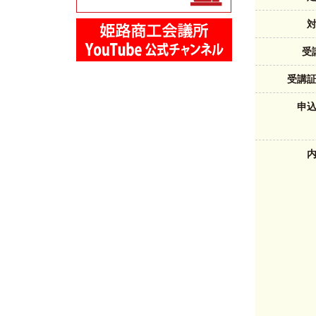
受
受講
申