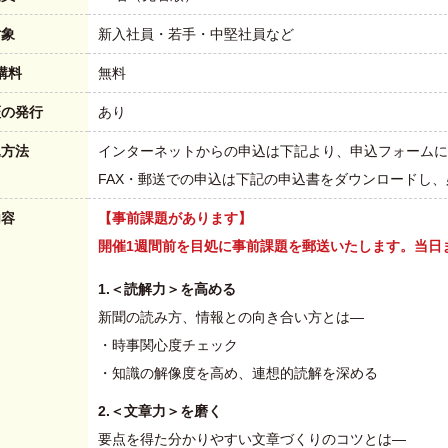
対象
新入社員・若手・中堅社員など
講料
無料
証の発行
あり
込方法
インターネットからの申込は下記より、申込フォームに
FAX・郵送での申込は下記の申込書をダウンロードし
内容
【事前課題があります】
開催1週間前を目処に事前課題を郵送いたします。当日
1.＜読解力＞を高める
新聞の読み方、情報との向き合い方とは―
・時事関心度チェック
・知識の解像度を高め、連想的読解を深める
2.＜文章力＞を磨く
要点を得た分かりやすい文章づくりのコツとは―