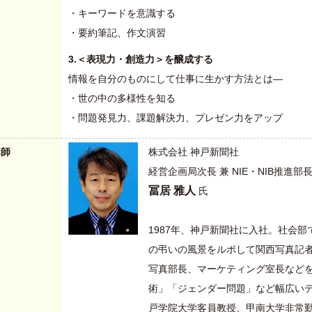
・キーワードを意識する
・要約筆記、作文演習
3.＜表現力・創造力＞を醸成する
情報を自分のものにして仕事に生かす方法とは―
・世の中の多様性を知る
・問題発見力、課題解決力、プレゼン力をアップ
講師
株式会社 神戸新聞社
経営企画局次長 兼 NIE・NIB推進部長
冨居 雅人
氏
1987年、神戸新聞社に入社。社会部
の弔いの風景をルポして関西写真記
写真部長、マーケティング室長など
術」「ジェンダー問題」など幅広い
戸学院大学客員教授、甲南大学非常勤