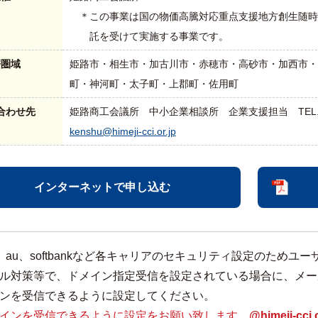
＊この事業は国の物価高騰対応重点支援地方創生随時
託を受けて実施する事業です。
磨圏域
姫路市・相生市・加古川市・赤穂市・高砂市・加西市・
町・神河町・太子町・上郡町・佐用町
合わせ先
姫路商工会議所 中小企業相談所 企業支援担当 TEL.079-223
kenshu@himeji-cci.or.jp
インターネットで申し込む
mo、au、softbankなど各キャリアのセキュリティ設定のた
ル対策等で、ドメイン指定受信を設定されている場合に、メー
ンを受信できるように設定してください。
インを受信できるように設定をお願い致します。
@himeji-cci.o