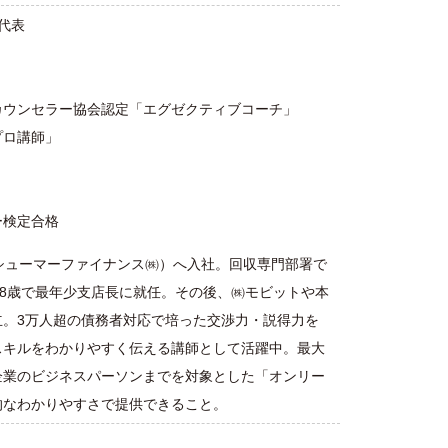
代表
カウンセラー協会認定「エグゼクティブコーチ」
プロ講師」
ー検定合格
コンシューマーファイナンス㈱）へ入社。回収専門部署で
28歳で最年少支店長に就任。その後、㈱モビットや本
立。3万人超の債務者対応で培った交渉力・説得力を
スキルをわかりやすく伝える講師として活躍中。最大
企業のビジネスパーソンまでを対象とした「オンリー
的なわかりやすさで提供できること。