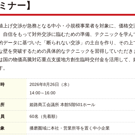
ミナー】
値上げ交渉が急務となる中小・小規模事業者を対象に、価格交
、自信をもって対外交渉に臨むための準備、テクニックを学ん
的データに基づいた「断られない交渉」の土台を作り、その上
な壁を突破するための具体的なテクニックを習得していただき
は国の物価高騰対応重点支援地方創生臨時交付金を活用して、
す。
日時
2026年8月26日（水）
14:00～16:00
場所
姫路商工会議所 本館5階501ホール
定員
60名（先着順）
対象
播磨圏域に本社・営業所等を置く中小企業