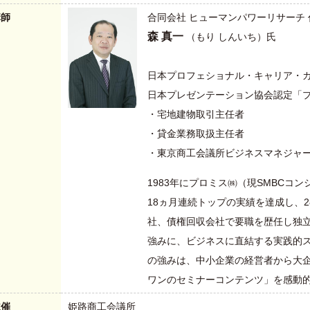
講師
合同会社 ヒューマンパワーリサーチ 
森 真一
（もり しんいち）氏
日本プロフェショナル・キャリア・
日本プレゼンテーション協会認定「
・宅地建物取引主任者
・貸金業務取扱主任者
・東京商工会議所ビジネスマネジャ
1983年にプロミス㈱（現SMBC
18ヵ月連続トップの実績を達成し、
社、債権回収会社で要職を歴任し独
強みに、ビジネスに直結する実践的
の強みは、中小企業の経営者から大
ワンのセミナーコンテンツ」を感動
主催
姫路商工会議所