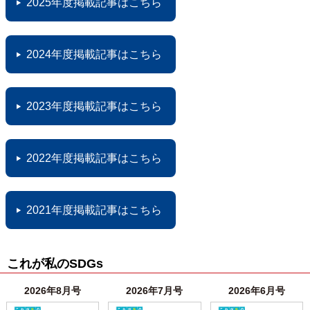
2025年度掲載記事はこちら
2024年度掲載記事はこちら
2023年度掲載記事はこちら
2022年度掲載記事はこちら
2021年度掲載記事はこちら
これが私のSDGs
2026年8月号
2026年7月号
2026年6月号