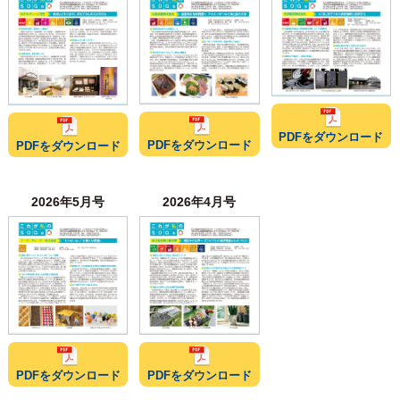
PDFをダウンロード
PDFをダウンロード
PDFをダウンロード
2026年5月号
2026年4月号
PDFをダウンロード
PDFをダウンロード