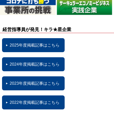
経営指導員が発見！キラ★星企業
2025年度掲載記事はこちら
2024年度掲載記事はこちら
2023年度掲載記事はこちら
2022年度掲載記事はこちら