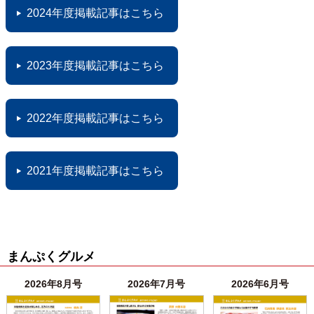
2024年度掲載記事はこちら
2023年度掲載記事はこちら
2022年度掲載記事はこちら
2021年度掲載記事はこちら
まんぷくグルメ
2026年8月号
2026年7月号
2026年6月号