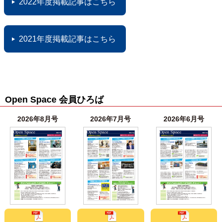
2022年度掲載記事はこちら
2021年度掲載記事はこちら
Open Space 会員ひろば
2026年8月号
2026年7月号
2026年6月号